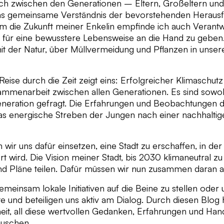
ch zwischen den Generationen – Eltern, Großeltern und
das gemeinsame Verständnis der bevorstehenden Heraus
 die Zukunft meiner Enkelin empfinde ich auch Verantwo
für eine bewusstere Lebensweise an die Hand zu geben
t der Natur, über Müllvermeidung und Pflanzen in unse
eise durch die Zeit zeigt eins: Erfolgreicher Klimaschutz
ammenarbeit zwischen allen Generationen. Es sind sowohl
eneration gefragt. Die Erfahrungen und Beobachtungen d
as energische Streben der Jungen nach einer nachhaltige
r uns dafür einsetzen, eine Stadt zu erschaffen, in der 
ert wird. Die Vision meiner Stadt, bis 2030 klimaneutral zu 
und Pläne teilen. Dafür müssen wir nun zusammen daran a
emeinsam lokale Initiativen auf die Beine zu stellen oder 
 und beteiligen uns aktiv am Dialog. Durch diesen Blog 
eit, all diese wertvollen Gedanken, Erfahrungen und Ha
auschen.