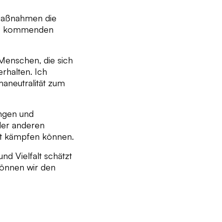
 Maßnahmen die
die kommenden
t Menschen, die sich
rhalten. Ich
maneutralität zum
ungen und
oder anderen
adt kämpfen können.
nd Vielfalt schätzt
können wir den