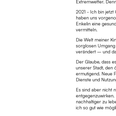
Extremwetter. Den
2021 - Ich bin jetz
haben uns vorgenom
Enkelin eine gesun
vermitteln.
Die Welt meiner Ki
sorglosen Umgang mi
verändert – und da
Der Glaube, dass es
unserer Stadt, den
ermutigend. Neue P
Dienste und Nutzung
Es sind aber nicht
entgegenzuwirken. 
nachhaltiger zu leb
ich so gut wie mögl