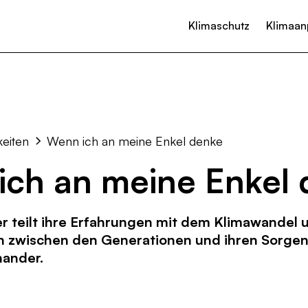
Klimaschutz
Klimaan
Überblick
Überblick
Aktiv werden
Handlungsfeld
Handlungsfeld
Aktuelles
Monitoring
Monitoring
Bürger und Bürgerinnen
Wärme
Hitze & Dürre
Kalender
Nützliche Links
Nützliche Links
Unternehmen und Gewerbe
Strom
Hochwasser & Starkregen
Neuigkeiten
keiten
Wenn ich an meine Enkel denke
Vereine und Organisationen
Mobilität
Sturm
ich an meine Enkel
Wirtschaft
Biodiversität
Landwirtschaft & Landnutzung
Gesundheitswesen
 teilt ihre Erfahrungen mit dem Klimawandel u
Kommunikation & Verwaltung
n zwischen den Generationen und ihren Sorgen
ander.