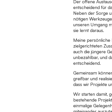
Der offene Austaus
entscheidend für 
Neben der Sorge um
nötigen Werkzeuge 
unseren Umgang mi
sie lernt daraus.
Meine persönliche R
zielgerichteten Zus
auch die jüngere G
unbezahlbar, und d
entscheidend.
Gemeinsam können wi
greifbar und realisi
dass wir Projekte 
Wir starten damit, g
bestehende Projekte
einmalige Gelegenh
miteinander auszut