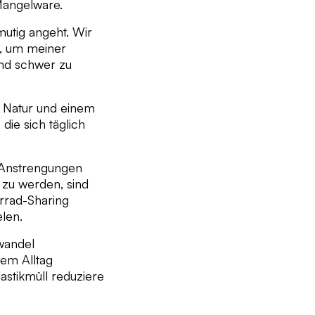
Mangelware.
mutig angeht. Wir
g, um meiner
ind schwer zu
n Natur und einem
die sich täglich
n Anstrengungen
 zu werden, sind
rrad-Sharing
elen.
wandel
nem Alltag
astikmüll reduziere