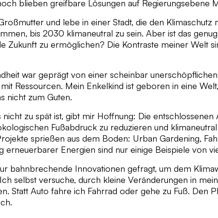
noch blieben greifbare Lösungen auf Regierungsebene 
t Großmutter und lebe in einer Stadt, die den Klimaschutz 
men, bis 2030 klimaneutral zu sein. Aber ist das genu
de Zukunft zu ermöglichen? Die Kontraste meiner Welt s
ndheit war geprägt von einer scheinbar unerschöpfliche
t Ressourcen. Mein Enkelkind ist geboren in eine Welt, 
s nicht zum Guten.
 nicht zu spät ist, gibt mir Hoffnung: Die entschlossene
 ökologischen Fußabdruck zu reduzieren und klimaneutral
rojekte sprießen aus dem Boden: Urban Gardening, Fah
 erneuerbarer Energien sind nur einige Beispiele von vi
 nur bahnbrechende Innovationen gefragt, um dem Klima
Ich selbst versuche, durch kleine Veränderungen in mei
en. Statt Auto fahre ich Fahrrad oder gehe zu Fuß. Den Pl
ich.