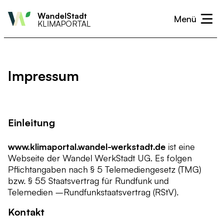
WandelStadt
KLIMAPORTAL
Überblick
Überblick
Aktiv werden
Handlungsfeld
Handlungsfeld
Aktuelles
Monitoring
Monitoring
Bürger und Bürgerinnen
Wärme
Hitze & Dürre
Kalender
Impressum
Nützliche Links
Nützliche Links
Unternehmen und Gewerbe
Strom
Hochwasser & Starkregen
Neuigkeiten
Vereine und Organisationen
Mobilität
Sturm
Einleitung
Wirtschaft
Biodiversität
www.klimaportal.wandel-werkstadt.de
ist eine
Landwirtschaft & Landnutzung
Gesundheitswesen
Webseite der Wandel WerkStadt UG. Es folgen
Pflichtangaben nach § 5 Telemediengesetz (TMG)
Kommunikation & Verwaltung
bzw. § 55 Staatsvertrag für Rundfunk und
Telemedien –Rundfunkstaatsvertrag (RStV).
Kontakt