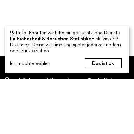
👋 Hallo! Könnten wir bitte einige zusätzliche Dienste
für
Sicherheit & Besucher-Statistiken
aktivieren?
Du kannst Deine Zustimmung später jederzeit ändern
oder zurückziehen.
Ich möchte wählen
Das ist ok
Überblick
Mitmachen
Rechtliches
Klimaschutz
Bürgerinnen und
Erklärung zur
Bürger
Barrierefreiheit
Klimaanpassung
Unternehmen
Datenschutz
Mitmachen
und Gewerbe
Impressum
Leichte Sprache
Vereine und