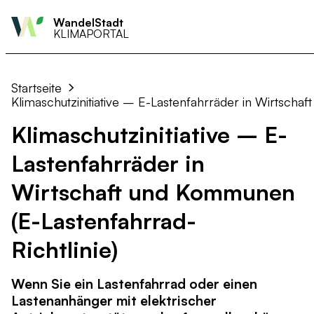
WandelStadt
KLIMAPORTAL
Überblick
Überblick
Aktiv werden
Handlungsfeld
Handlungsfe
Startseite
Monitoring
Monitoring
Bürger und Bürgerinnen
Wärme
Hitze & Dürr
Klimaschutzinitiative – E-Lastenfahrräder in Wirtscha
Klimaschutzinitiative – E-
Nützliche Links
Nützliche Links
Unternehmen und Gewerb
Strom
Hochwasser 
Lastenfahrräder in
Vereine und Organisation
Mobilität
Sturm
Wirtschaft
Biodiversität
Wirtschaft und Kommunen
Landwirtschaf
Gesundheit
(E-Lastenfahrrad-
Kommunikatio
Richtlinie)
Wenn Sie ein Lastenfahrrad oder einen
Lastenanhänger mit elektrischer