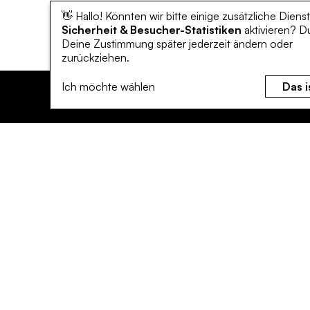
👋 Hallo! Könnten wir bitte einige zusätzliche Dienst
Sicherheit & Besucher-Statistiken
aktivieren? D
Deine Zustimmung später jederzeit ändern oder
zurückziehen.
Ich möchte wählen
Das i
Überblick
Mit
Klimaschutz
Bürge
Klimaanpassung
Unter
Mitmachen
Verei
Leichte Sprache