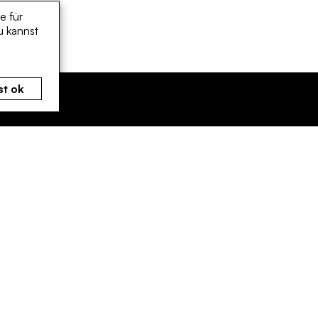
e für
u kannst
st ok
machen
Rechtliches
rinnen und Bürger
Erklärung zur Barrierefrei
nehmen und Gewerbe
Datenschutz
ne und Organisationen
Impressum
Social Media