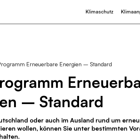
Klimaschutz
Klimaan
Überblick
Überblick
Aktiv werden
Handlungsfeld
Handlungsfeld
Aktuelles
Monitoring
Monitoring
Bürger und Bürgerinnen
Wärme
Hitze & Dürre
Kalender
Nützliche Links
Nützliche Links
Unternehmen und Gewerbe
Strom
Hochwasser & Starkregen
Neuigkeiten
rogramm Erneuerbare Energien – Standard
Vereine und Organisationen
Mobilität
Sturm
rogramm Erneuerba
Wirtschaft
Biodiversität
Landwirtschaft & Landnutzung
Gesundheitswesen
ien – Standard
Kommunikation & Verwaltung
utschland oder auch im Ausland rund um erne
tieren wollen, können Sie unter bestimmten Vo
halten.