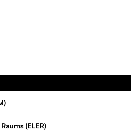
e
Wärme
Landnutzung
Mobilität
topics.nutrition
M)
n Raums (ELER)