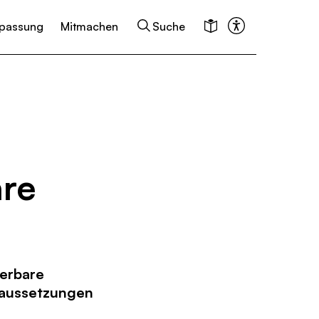
passung
Mitmachen
Suche
re
uerbare
raussetzungen