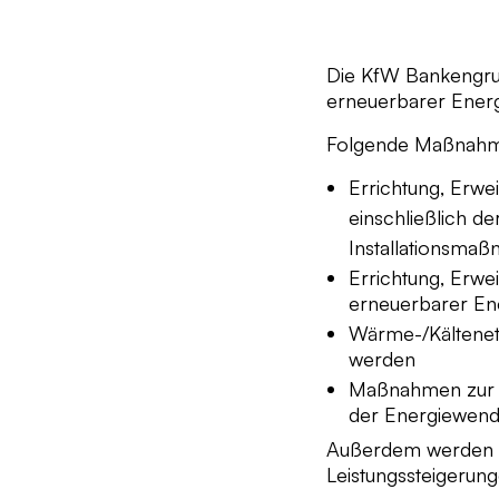
Die KfW Bankengrup
erneuerbarer Ener
Folgende Maßnahm
Errichtung, Erwe
einschließlich d
Installationsma
Errichtung, Erw
erneuerbarer En
Wärme-/Kältenet
werden
Maßnahmen zur Fl
der Energiewen
Außerdem werden a
Leistungssteigerunge