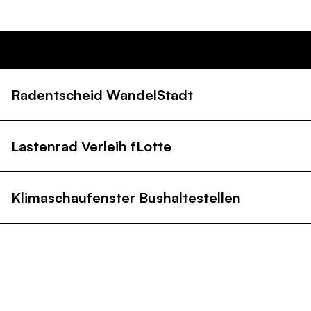
Themen
Alle
Landwirtschaft
Biodiversität
Gebäude
K
Radentscheid WandelStadt
Lastenrad Verleih fLotte
Klimaschaufenster Bushaltestellen