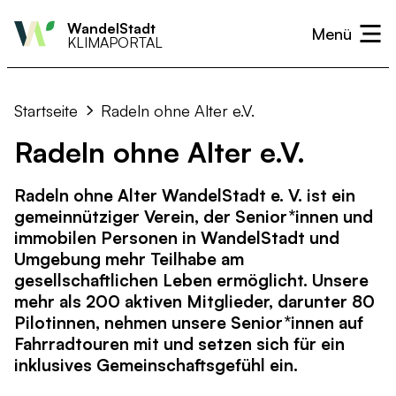
WandelStadt
KLIMAPORTAL
Überblick
Überblick
Aktiv werden
Handlungsfeld
Handlungsfeld
Aktuelles
Startseite
Radeln ohne Alter e.V.
Monitoring
Monitoring
Bürger und Bürgerinnen
Wärme
Hitze & Dürre
Kalender
Radeln ohne Alter e.V.
Nützliche Links
Nützliche Links
Unternehmen und Gewerbe
Strom
Hochwasser & Starkregen
Neuigkeiten
Radeln ohne Alter WandelStadt e. V. ist ein
Vereine und Organisationen
Mobilität
Sturm
gemeinnütziger Verein, der Senior*innen und
Wirtschaft
Biodiversität
immobilen Personen in WandelStadt und
Umgebung mehr Teilhabe am
Landwirtschaft & Landnutzung
Gesundheitswesen
gesellschaftlichen Leben ermöglicht. Unsere
mehr als 200 aktiven Mitglieder, darunter 80
Kommunikation & Verwaltung
Pilotinnen, nehmen unsere Senior*innen auf
Fahrradtouren mit und setzen sich für ein
inklusives Gemeinschaftsgefühl ein.