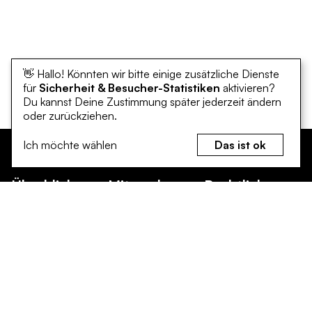
👋 Hallo! Könnten wir bitte einige zusätzliche Dienste
für
Sicherheit & Besucher-Statistiken
aktivieren?
Du kannst Deine Zustimmung später jederzeit ändern
oder zurückziehen.
Ich möchte wählen
Das ist ok
Überblick
Mitmachen
Rechtliches
Klimaschutz
Bürgerinnen und
Erklärung zur
Bürger
Barrierefreiheit
Klimaanpassung
Unternehmen
Datenschutz
Mitmachen
und Gewerbe
Impressum
Leichte Sprache
Vereine und