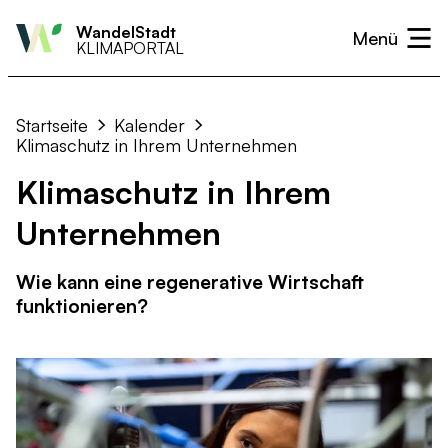
WandelStadt
KLIMAPORTAL
Überblick
Überblick
Aktiv werden
Handlungsfeld
Handlungsfeld
Aktuelles
Startseite
Kalender
Monitoring
Monitoring
Bürger und Bürgerinnen
Wärme
Hitze & Dürre
Kalender
Klimaschutz in Ihrem Unternehmen
Klimaschutz in Ihrem
Nützliche Links
Nützliche Links
Unternehmen und Gewerbe
Strom
Hochwasser & Starkregen
Neuigkeiten
Unternehmen
Vereine und Organisationen
Mobilität
Sturm
Wirtschaft
Biodiversität
Wie kann eine regenerative Wirtschaft
Landwirtschaft & Landnutzung
Gesundheitswesen
funktionieren?
Kommunikation & Verwaltung