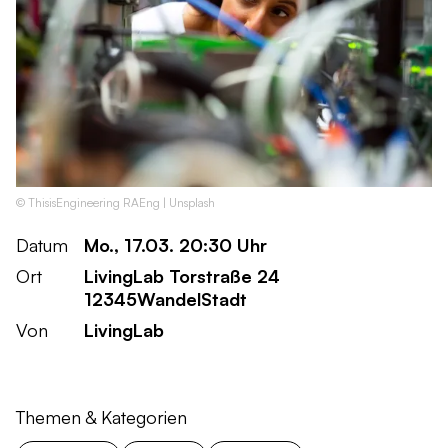
© ThisisEngineering RAEng | Unsplash
Datum
Mo., 17.03. 20:30 Uhr
Ort
LivingLab Torstraße 24
12345
WandelStadt
Von
LivingLab
Themen & Kategorien