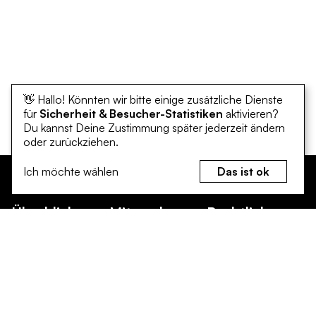
👋 Hallo! Könnten wir bitte einige zusätzliche Dienste
für
Sicherheit & Besucher-Statistiken
aktivieren?
Du kannst Deine Zustimmung später jederzeit ändern
oder zurückziehen.
Ich möchte wählen
Das ist ok
Überblick
Mitmachen
Rechtliches
Klimaschutz
Bürgerinnen und
Erklärung zur
Bürger
Barrierefreiheit
Klimaanpassung
Unternehmen
Datenschutz
Mitmachen
und Gewerbe